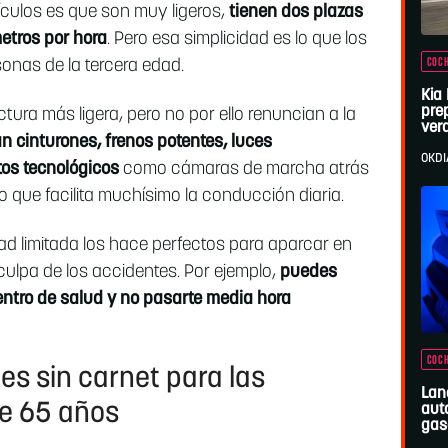
ículos es que son muy ligeros,
tienen dos plazas
etros por hora
. Pero esa simplicidad es lo que los
COCH
sonas de la tercera edad.
Kia
pre
tura más ligera, pero no por ello renuncian a la
ver
n cinturones, frenos potentes, luces
OKDI
tos tecnológicos
como cámaras de marcha atrás
 que facilita muchísimo la conducción diaria.
ad limitada los hace perfectos para aparcar en
culpa de los accidentes. Por ejemplo,
puedes
centro de salud y no pasarte media hora
COCH
es sin carnet para las
Lan
e 65 años
aut
gas