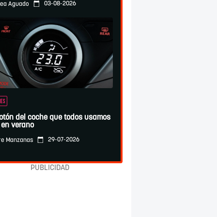
03-08-2026
ea Aguado
ES
botón del coche que todos usamos
 en verano
29-07-2026
re Manzanas