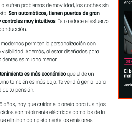
Andr
s o sufren problemas de movilidad, los coches sin
sta.
Son automáticos, tienen puertas de gran
 controles muy intuitivos
. Esto reduce el esfuerzo
e conducción.
modernos permiten la personalización con
isibilidad. Además, al estar diseñados para
ccidentes es mucho menor.
COCH
El 
enimiento es más económico
que el de un
mal
umo también es más bajo. Te vendrá genial para
Jani
 de tu pensión.
años, hay que cuidar el planeta para tus hijos
ciclos son totalmente eléctricos como los de la
que eliminan completamente las emisiones