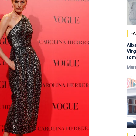
F
Alba
Virg
tom
Mar