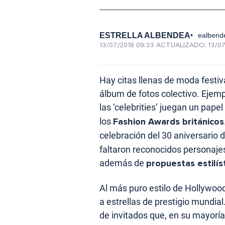
ESTRELLA ALBENDEA
ealbend
13/07/2018 09:33
ACTUALIZADO:
13/07
Hay citas llenas de moda festi
álbum de fotos colectivo. Ejemp
las ‘celebrities’ juegan un pape
los
Fashion Awards británicos
celebración del 30 aniversario 
faltaron reconocidos personaje
además de
propuestas estilís
Al más puro estilo de Hollywoo
a estrellas de prestigio mundia
de invitados que, en su mayoría