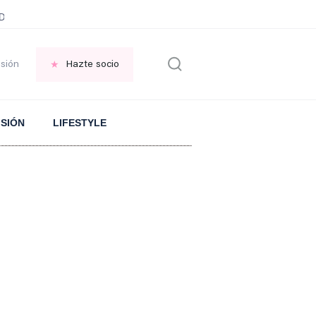
ani García
Infancia AMANCIO ORTEGA
FRASES que decimos en los BAR
esión
Hazte socio
ISIÓN
LIFESTYLE