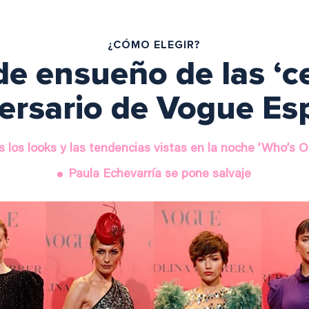
¿CÓMO ELEGIR?
de ensueño de las ‘ce
ersario de Vogue E
 los looks y las tendencias vistas en la noche ‘Who’s 
Paula Echevarría se pone salvaje