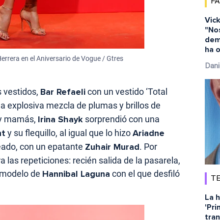
F
Vick
"No
dem
ha o
errera en el Aniversario de Vogue / Gtres
Dani
 vestidos,
Bar Refaeli
con un vestido ‘Total
a explosiva mezcla de plumas y brillos de
 y mamás,
Irina Shayk
sorprendió con una
nt
y su flequillo, al igual que lo hizo
Ariadne
eado, con un epatante
Zuhair Murad
. Por
las repeticiones: recién salida de la pasarela,
 modelo de
Hannibal Laguna
con el que desfiló
TE
La h
'Pri
tra