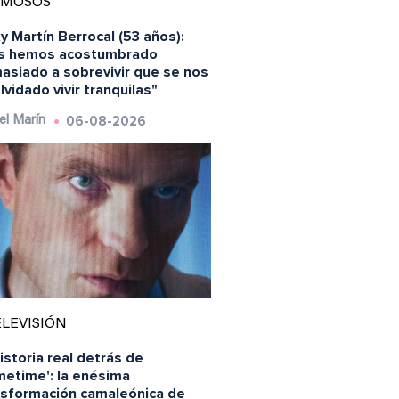
AMOSOS
y Martín Berrocal (53 años):
s hemos acostumbrado
asiado a sobrevivir que se nos
lvidado vivir tranquilas"
06-08-2026
el Marín
LEVISIÓN
istoria real detrás de
metime': la enésima
nsformación camaleónica de