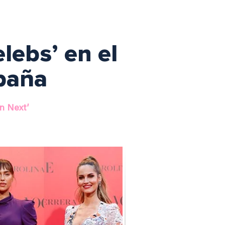
lebs’ en el
spaña
On Next’