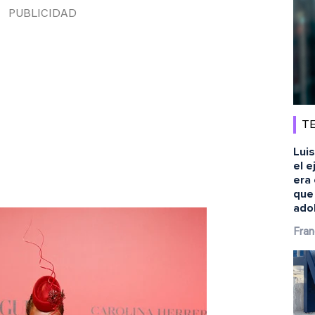
TE
Luis
el e
era 
que
ado
Fran