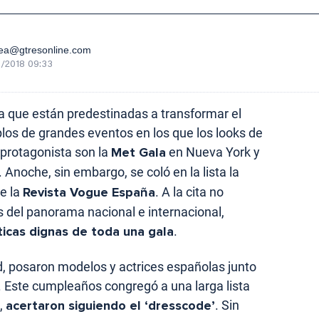
ea@gtresonline.com
/2018 09:33
va que están predestinadas a transformar el
los de grandes eventos en los que los looks de
l protagonista son la
Met Gala
en Nueva York y
. Anoche, sin embargo, se coló en la lista la
de la
Revista Vogue España
. A la cita no
s del panorama nacional e internacional,
ticas dignas de toda una gala
.
d, posaron modelos y actrices españolas junto
l. Este cumpleaños congregó a una larga lista
,
acertaron siguiendo el ‘dresscode’
. Sin