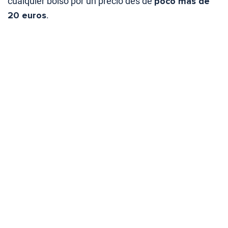
cualquier bolso por un precio des de
poco más de
20 euros
.