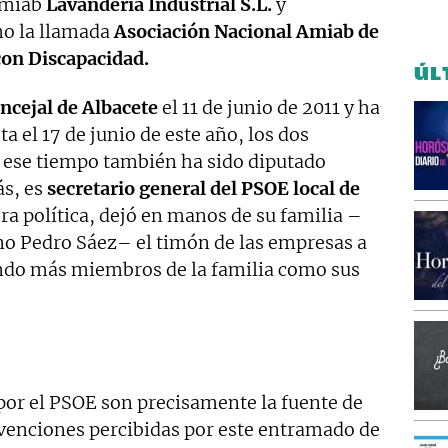
Amiab
Lavandería Industrial S.L.
y
o la llamada
Asociación Nacional Amiab de
con Discapacidad.
ÚL
ncejal de Albacete
el 11 de junio de 2011 y ha
a el 17 de junio de este año, los dos
 ese tiempo también ha sido diputado
s, es
secretario general del PSOE local de
ra política, dejó en manos de su familia –
no Pedro Sáez– el timón de las empresas a
do más miembros de la familia como sus
por el PSOE son precisamente la fuente de
ubvenciones percibidas por este entramado de