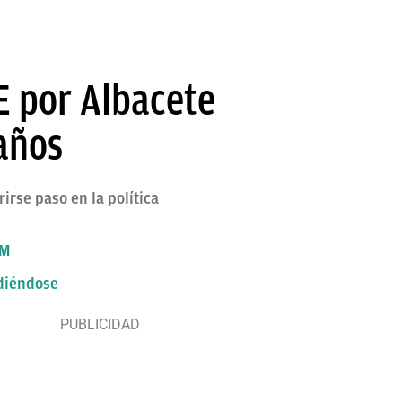
E por Albacete
 años
rse paso en la política
8M
udiéndose