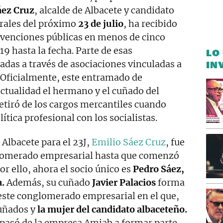
áez Cruz
, alcalde de Albacete y candidato
erales del próximo
23 de julio
, ha recibido
venciones públicas en menos de cinco
19 hasta la fecha. Parte de esas
LO
adas a través de asociaciones vinculadas a
IN
 Oficialmente, este entramado de
actualidad el hermano y el cuñado del
etiró de los cargos mercantiles cuando
ítica profesional con los socialistas.
 Albacete para el 23J,
Emilio Sáez Cruz
, fue
lomerado empresarial hasta que comenzó
or ello, ahora el socio único es
Pedro Sáez,
a.
Además, su cuñado
Javier Palacios
forma
 este conglomerado empresarial en el que,
cuñados y
la mujer del candidato albaceteño.
pasó de la empresa Amiab a formar parte