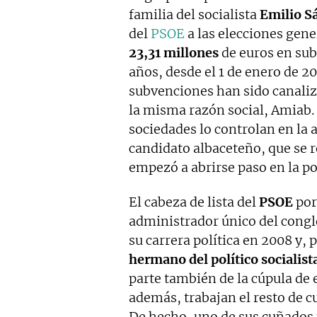
familia del socialista
Emilio S
del
PSOE
a las elecciones gen
23,31 millones
de euros en sub
años, desde el 1 de enero de 20
subvenciones han sido canaliz
la misma razón social, Amiab.
sociedades lo controlan en la 
candidato albaceteño, que se r
empezó a abrirse paso en la pol
El cabeza de lista del
PSOE
por
administrador único del cong
su carrera política en 2008 y, p
hermano del político socialist
parte también de la cúpula de
además, trabajan el resto de 
De hecho, uno de sus cuñados 