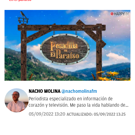
NACHO MOLINA
@nachomolinafm
Periodista especializado en información de
corazón y televisión. Me paso la vida hablando de
'El Hormiguero', 'La Revuelta', 'Equipo de
05/09/2022 13:20
ACTUALIZADO:
05/09/2022 13:25
investigación', 'Pasapalabra' y me encanta estudiar
las audiencias de televisión cada mañana.
Tampoco me pierdo nada de las vidas famosos,