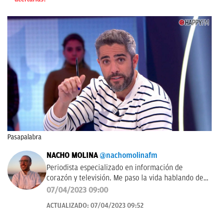
Pasapalabra
NACHO MOLINA
@nachomolinafm
Periodista especializado en información de
corazón y televisión. Me paso la vida hablando de
'El Hormiguero', 'La Revuelta', 'Equipo de
07/04/2023 09:00
investigación', 'Pasapalabra' y me encanta estudiar
ACTUALIZADO:
07/04/2023 09:52
las audiencias de televisión cada mañana.