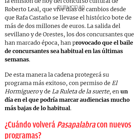
la emisión de hoy del concurso cultural de
Roberto Leal, que vive días de cambios desde
que Rafa Castaño se llevase el histórico bote de
más de dos millones de euros. La salida del
sevillano y de Orestes, los dos concursantes que
han marcado época, han p
rovocado que el baile
de concursantes sea habitual en las últimas
semanas
.
De esta manera la cadena protegerá su
programa más exitoso, con permiso de
El
Hormiguero
y de
La Ruleta de la suerte
, en
un
día en el que podría marcar audiencias mucho
más bajas de lo habitual
.
¿Cuándo volverá
Pasapalabra
con nuevos
programas?