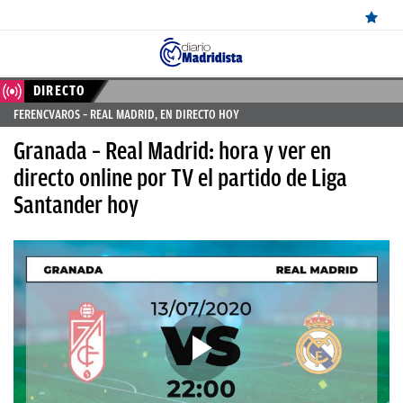
ÚLTIMAS
DIRECTO
FERENCVAROS – REAL MADRID, EN DIRECTO HOY
NOTICIAS
Granada – Real Madrid: hora y ver en
REAL
directo online por TV el partido de Liga
MADRID
Santander hoy
BALONCESTO
CANTERA
FICHAJES
DIRECTO
FEMENINO
PAPARAZZI