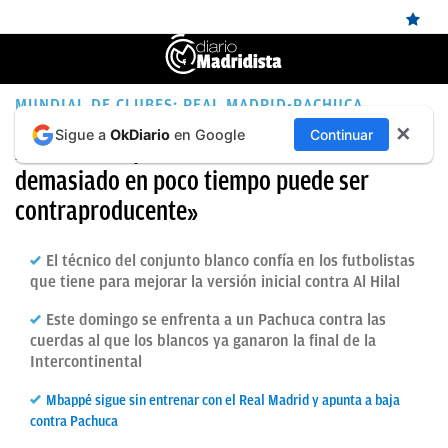
ÚLTIMAS
MUNDIAL DE CLUBES: REAL MADRID-PACHUCA
✕
Sigue a
OkDiario
en Google
Continuar
NOTICIAS
Xabi Alonso pide calma: «Querer hacer
demasiado en poco tiempo puede ser
REAL
contraproducente»
MADRID
BALONCESTO
El técnico del conjunto blanco confía en los futbolistas
que tiene para mejorar la versión inicial contra Al Hilal
CANTERA
Este domingo se enfrenta a un Pachuca contra las
FICHAJES
cuerdas al que los blancos ya ganaron la final de la
Intercontinental
DIRECTO
FEMENINO
Mbappé sigue sin entrenar con el Real Madrid y apunta a baja
contra Pachuca
PAPARAZZI