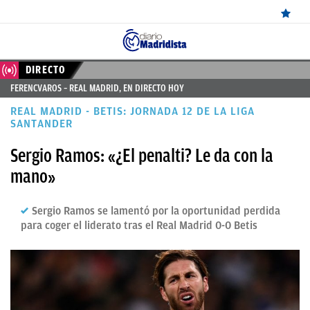
ÚLTIMAS
DIRECTO
FERENCVAROS – REAL MADRID, EN DIRECTO HOY
NOTICIAS
REAL MADRID - BETIS: JORNADA 12 DE LA LIGA
REAL
SANTANDER
MADRID
Sergio Ramos: «¿El penalti? Le da con la
mano»
BALONCESTO
CANTERA
Sergio Ramos se lamentó por la oportunidad perdida
para coger el liderato tras el Real Madrid 0-0 Betis
FICHAJES
DIRECTO
FEMENINO
PAPARAZZI