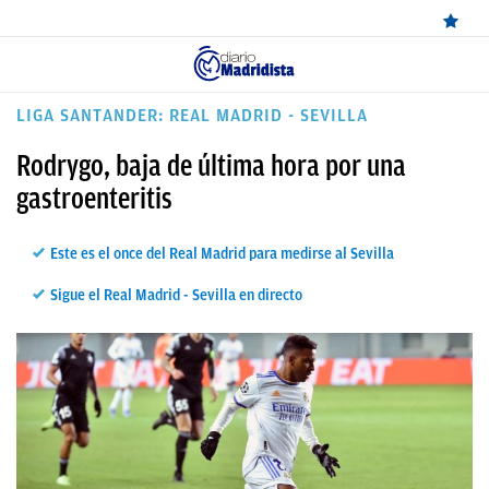
ÚLTIMAS
LIGA SANTANDER: REAL MADRID - SEVILLA
NOTICIAS
Rodrygo, baja de última hora por una
REAL
gastroenteritis
MADRID
Este es el once del Real Madrid para medirse al Sevilla
BALONCESTO
Sigue el Real Madrid - Sevilla en directo
CANTERA
FICHAJES
DIRECTO
FEMENINO
PAPARAZZI