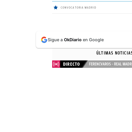
CONVOCATORIA MADRID
ÚLTIMAS
Sigue a
OkDiario
en Google
NOTICIAS
ÚLTIMAS NOTICIA
REAL
DIRECTO
FERENCVAROS – REAL MADR
MADRID
BALONCESTO
CANTERA
FICHAJES
DIRECTO
FEMENINO