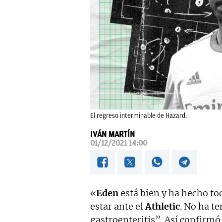
El regreso interminable de Hazard.
IVÁN MARTÍN
01/12/2021 14:00
«
Eden
está bien y ha hecho to
estar ante el
Athletic
. No ha t
gastroenteritis”. Así confirm