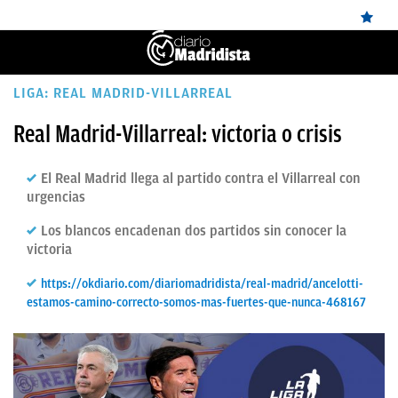
ÚLTIMAS
LIGA: REAL MADRID-VILLARREAL
NOTICIAS
Real Madrid-Villarreal: victoria o crisis
REAL
El Real Madrid llega al partido contra el Villarreal con
MADRID
urgencias
BALONCESTO
Los blancos encadenan dos partidos sin conocer la
victoria
CANTERA
https://okdiario.com/diariomadridista/real-madrid/ancelotti-
FICHAJES
estamos-camino-correcto-somos-mas-fuertes-que-nunca-468167
DIRECTO
FEMENINO
PAPARAZZI