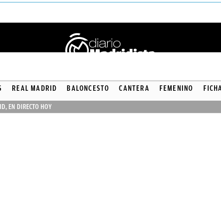
S
REAL MADRID
BALONCESTO
CANTERA
FEMENINO
FICH
ID, EN DIRECTO HOY