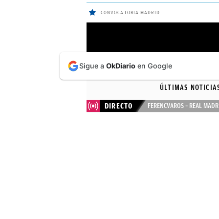
CONVOCATORIA MADRID
ÚLTIMAS
Sigue a
OkDiario
en Google
NOTICIAS
ÚLTIMAS NOTICIA
REAL
DIRECTO
FERENCVAROS – REAL MADR
MADRID
BALONCESTO
CANTERA
FICHAJES
DIRECTO
FEMENINO