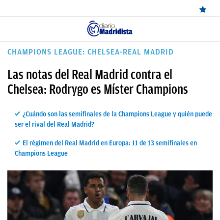
ÚLTIMAS
CHAMPIONS LEAGUE: CHELSEA-REAL MADRID
NOTICIAS
Las notas del Real Madrid contra el
REAL
Chelsea: Rodrygo es Míster Champions
MADRID
¿Cuándo son las semifinales de la Champions League y quién puede
BALONCESTO
ser el rival del Real Madrid?
CANTERA
El régimen del Real Madrid en Europa: 11 de 13 semifinales en
Champions League
FICHAJES
DIRECTO
FEMENINO
PAPARAZZI