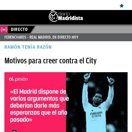
DIRECTO
ÚLTIMAS
FERENCVAROS – REAL MADRID, EN DIRECTO HOY
NOTICIAS
RAMÓN TENÍA RAZÓN
REAL
Motivos para creer contra el City
MADRID
BALONCESTO
CANTERA
FICHAJES
DIRECTO
FEMENINO
PAPARAZZI