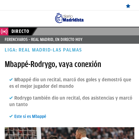
ÚLTIMAS
DIRECTO
FERENCVAROS – REAL MADRID, EN DIRECTO HOY
NOTICIAS
LIGA: REAL MADRID-LAS PALMAS
REAL
Mbappé-Rodrygo, vaya conexión
MADRID
BALONCESTO
Mbappé dio un recital, marcó dos goles y demostró que
es el mejor jugador del mundo
CANTERA
Rodrygo también dio un recital, dos asistencias y marcó
FICHAJES
un tanto
DIRECTO
Este sí es Mbappé
FEMENINO
PAPARAZZI