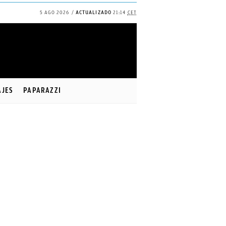
5 AGO 2026
ACTUALIZADO
21:14
CET
✕
Continuar
AJES
PAPARAZZI