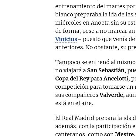
entrenamiento del martes po
blanco preparaba la ida de las
miércoles en Anoeta sin su est
de forma, pese a no marcar an
Vinicius
–
puesto que venía de 
anteriores. No obstante, su pre
Tampoco se entrenó al mismo
no viajará a
San Sebastián
, pu
Copa del Rey
para
Ancelotti,
po
competición para tomarse un r
sus compañeros
Valverde,
aunq
está en el aire.
El Real Madrid prepara la ida d
además, con la participación e
canteranos, como son
Mestre,