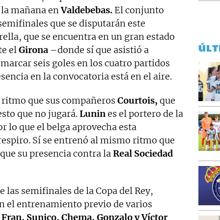
r la mañana en
Valdebebas.
El conjunto
 semifinales que se disputarán este
rella, que se encuentra en un gran estado
ÚLT
te el
Girona
–donde sí que asistió a
marcar seis goles en los cuatro partidos
sencia en la convocatoria está en el aire.
 ritmo que sus compañeros
Courtois,
que
esto que no jugará.
Lunin
es el portero de la
r lo que el belga aprovecha esta
espiro. Sí se entrenó al mismo ritmo que
ue su presencia contra la
Real Sociedad
e las semifinales de la Copa del Rey,
n el entrenamiento previo de varios
 Fran, Sunico, Chema, Gonzalo y Víctor