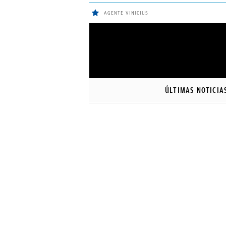
AGENTE VINICIUS
ÚLTIMAS
Sigue a
OkDiario
en Google
NOTICIAS
ÚLTIMAS NOTICIA
REAL
MADRID
BALONCESTO
CANTERA
FICHAJES
DIRECTO
FEMENINO