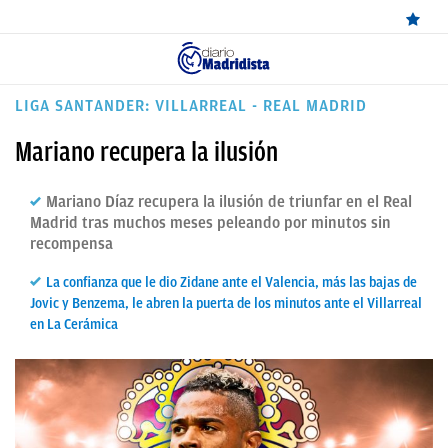
ÚLTIMAS
LIGA SANTANDER: VILLARREAL - REAL MADRID
NOTICIAS
Mariano recupera la ilusión
REAL
Mariano Díaz recupera la ilusión de triunfar en el Real
MADRID
Madrid tras muchos meses peleando por minutos sin
recompensa
BALONCESTO
La confianza que le dio Zidane ante el Valencia, más las bajas de
CANTERA
Jovic y Benzema, le abren la puerta de los minutos ante el Villarreal
en La Cerámica
FICHAJES
DIRECTO
FEMENINO
PAPARAZZI