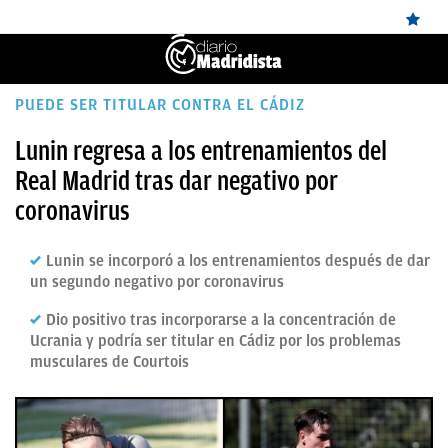
ÚLTIMAS
PUEDE SER TITULAR CONTRA EL CÁDIZ
✕
Sigue a
OkDiario
en Google
Continuar
NOTICIAS
Lunin regresa a los entrenamientos del
Real Madrid tras dar negativo por
REAL
coronavirus
MADRID
BALONCESTO
Lunin se incorporó a los entrenamientos después de dar
un segundo negativo por coronavirus
CANTERA
Dio positivo tras incorporarse a la concentración de
FICHAJES
Ucrania y podría ser titular en Cádiz por los problemas
musculares de Courtois
DIRECTO
FEMENINO
PAPARAZZI