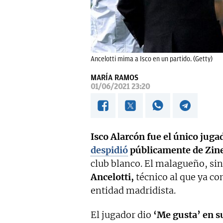
Ancelotti mima a Isco en un partido. (Getty)
MARÍA RAMOS
01/06/2021 23:20
Isco Alarcón fue el único jugad
despidió
públicamente de Zin
club blanco. El malagueño, s
Ancelotti,
técnico al que ya co
entidad madridista.
El jugador dio
‘Me gusta’ en su