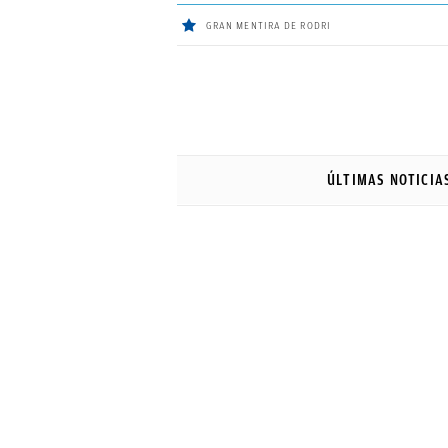
GRAN MENTIRA DE RODRI
ÚLTIMAS
NOTICIAS
ÚLTIMAS NOTICIA
REAL
MADRID
BALONCESTO
CANTERA
FICHAJES
DIRECTO
FEMENINO