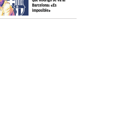
que Rodrigo se va al
Barcelona: «Es
imposible»