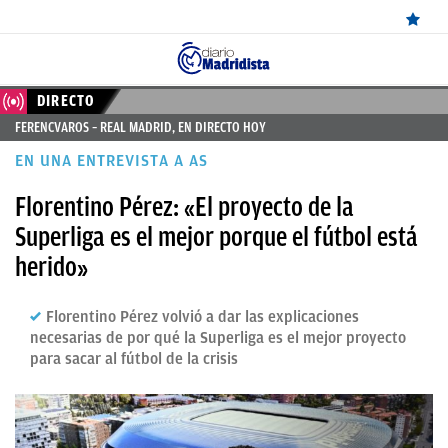
ÚLTIMAS
DIRECTO
FERENCVAROS – REAL MADRID, EN DIRECTO HOY
NOTICIAS
EN UNA ENTREVISTA A AS
REAL
Florentino Pérez: «El proyecto de la
MADRID
Superliga es el mejor porque el fútbol está
BALONCESTO
herido»
CANTERA
Florentino Pérez volvió a dar las explicaciones
FICHAJES
necesarias de por qué la Superliga es el mejor proyecto
para sacar al fútbol de la crisis
DIRECTO
FEMENINO
PAPARAZZI