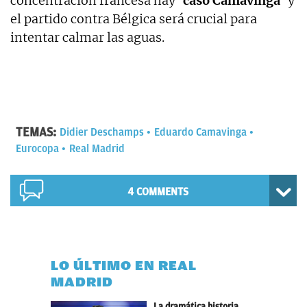
concentración francesa hay
‘caso Camavinga’
y
el partido contra Bélgica será crucial para
intentar calmar las aguas.
TEMAS:
Didier Deschamps
Eduardo Camavinga
Eurocopa
Real Madrid
4 COMMENTS
LO ÚLTIMO EN REAL
MADRID
La dramática historia