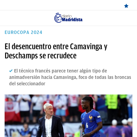
ÚLTIMAS
EUROCOPA 2024
NOTICIAS
El desencuentro entre Camavinga y
REAL
Deschamps se recrudece
MADRID
El técnico francés parece tener algún tipo de
BALONCESTO
animadversión hacia Camavinga, foco de todas las broncas
del seleccionador
CANTERA
FICHAJES
DIRECTO
FEMENINO
PAPARAZZI