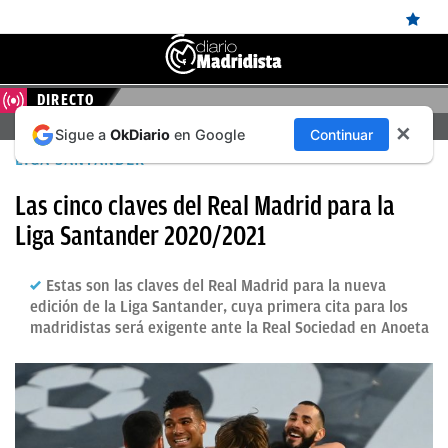
DIRECTO
ÚLTIMAS
FERENCVAROS – REAL MADRID, EN DIRECTO HOY
✕
Sigue a
OkDiario
en Google
Continuar
NOTICIAS
LIGA SANTANDER
REAL
Las cinco claves del Real Madrid para la
MADRID
Liga Santander 2020/2021
BALONCESTO
Estas son las claves del Real Madrid para la nueva
CANTERA
edición de la Liga Santander, cuya primera cita para los
FICHAJES
madridistas será exigente ante la Real Sociedad en Anoeta
DIRECTO
FEMENINO
PAPARAZZI