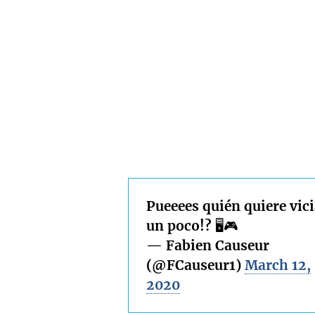
Pueeees quién quiere vic
un poco!? 🖥🎮
— Fabien Causeur
(@FCauseur1)
March 12,
2020