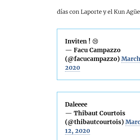
días con Laporte y el Kun Agüe
Inviten ! 😢
— Facu Campazzo
(@facucampazzo)
March
2020
Daleeee
— Thibaut Courtois
(@thibautcourtois)
Mar
12, 2020