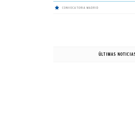
CONVOCATORIA MADRID
ÚLTIMAS
NOTICIAS
ÚLTIMAS NOTICIA
REAL
MADRID
BALONCESTO
CANTERA
FICHAJES
DIRECTO
FEMENINO