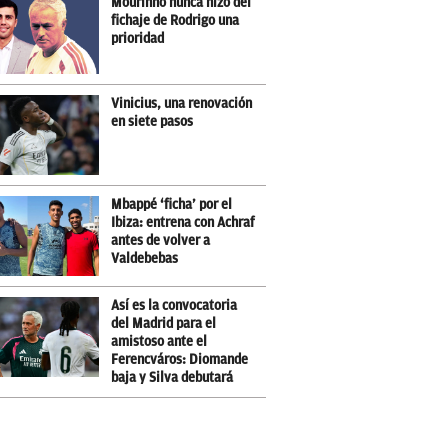
Mourinho nunca hizo del
fichaje de Rodrigo una
prioridad
Vinicius, una renovación
en siete pasos
Mbappé ‘ficha’ por el
Ibiza: entrena con Achraf
antes de volver a
Valdebebas
Así es la convocatoria
del Madrid para el
amistoso ante el
Ferencváros: Diomande
baja y Silva debutará