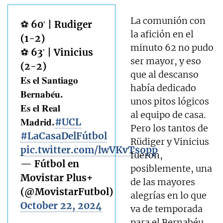
La comunión con
⚽️ 60′ | Rudiger
la afición en el
(1-2)
minuto 62 no pudo
⚽️ 63′ | Vinicius
ser mayor, y eso
(2-2)
que al descanso
𝐄𝐬 𝐞𝐥 𝐒𝐚𝐧𝐭𝐢𝐚𝐠𝐨
había dedicado
𝐁𝐞𝐫𝐧𝐚𝐛𝐞́𝐮.
unos pitos lógicos
𝐄𝐬 𝐞𝐥 𝐑𝐞𝐚𝐥
al equipo de casa.
𝐌𝐚𝐝𝐫𝐢𝐝.
#UCL
Pero los tantos de
#LaCasaDelFútbol
Rüdiger y Vinicius
pic.twitter.com/lwVKvTsopp
fueron,
— Fútbol en
posiblemente, una
Movistar Plus+
de las mayores
(@MovistarFutbol)
alegrías en lo que
October 22, 2024
va de temporada
para el Bernabéu,