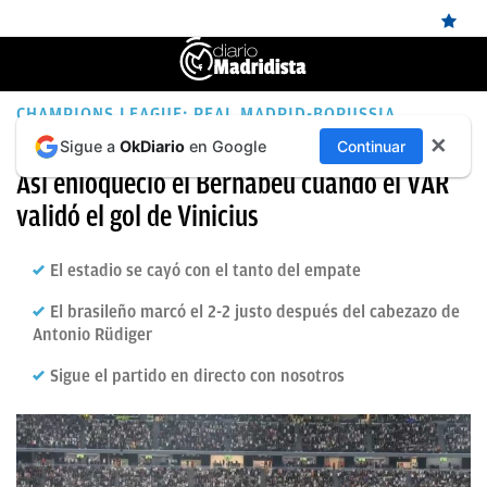
ÚLTIMAS
CHAMPIONS LEAGUE: REAL MADRID-BORUSSIA
DORTMUND
✕
Sigue a
OkDiario
en Google
Continuar
NOTICIAS
Así enloqueció el Bernabéu cuando el VAR
REAL
validó el gol de Vinicius
MADRID
El estadio se cayó con el tanto del empate
BALONCESTO
El brasileño marcó el 2-2 justo después del cabezazo de
CANTERA
Antonio Rüdiger
FICHAJES
Sigue el partido en directo con nosotros
DIRECTO
FEMENINO
PAPARAZZI