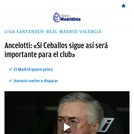
ÚLTIMAS
LIGA SANTANDER: REAL MADRID-VALENCIA
NOTICIAS
Ancelotti: «Si Ceballos sigue así será
REAL
importante para el club»
MADRID
El Madrid quiere pelea
BALONCESTO
Asensio vuelve a disparar
CANTERA
FICHAJES
DIRECTO
FEMENINO
PAPARAZZI