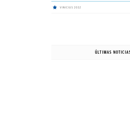
VINICIUS 2032
ÚLTIMAS
NOTICIAS
ÚLTIMAS NOTICIA
REAL
MADRID
BALONCESTO
CANTERA
FICHAJES
DIRECTO
FEMENINO