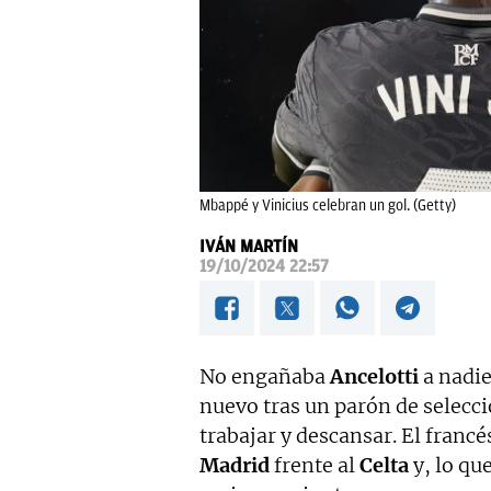
Mbappé y Vinicius celebran un gol. (Getty)
IVÁN MARTÍN
19/10/2024 22:57
No engañaba
Ancelotti
a nadie
nuevo tras un parón de selecc
trabajar y descansar. El franc
Madrid
frente al
Celta
y, lo qu