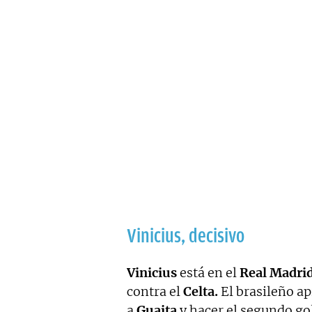
Vinicius, decisivo
Vinicius
está en el
Real Madri
contra el
Celta.
El brasileño a
a
Guaita
y hacer el segundo gol