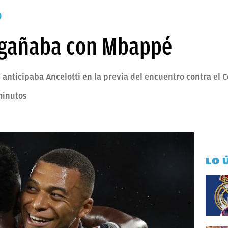
D
ngañaba con Mbappé
nticipaba Ancelotti en la previa del encuentro contra el C
minutos
d
LO 