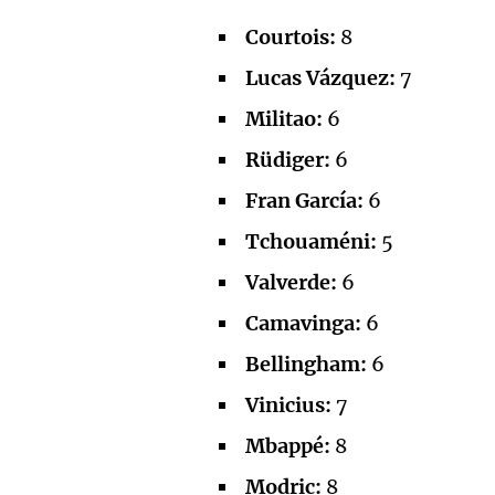
Courtois:
8
Lucas Vázquez:
7
Militao:
6
Rüdiger:
6
Fran García:
6
Tchouaméni:
5
Valverde:
6
Camavinga:
6
Bellingham:
6
Vinicius:
7
Mbappé:
8
Modric:
8