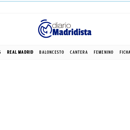
S
REAL MADRID
BALONCESTO
CANTERA
FEMENINO
FICH