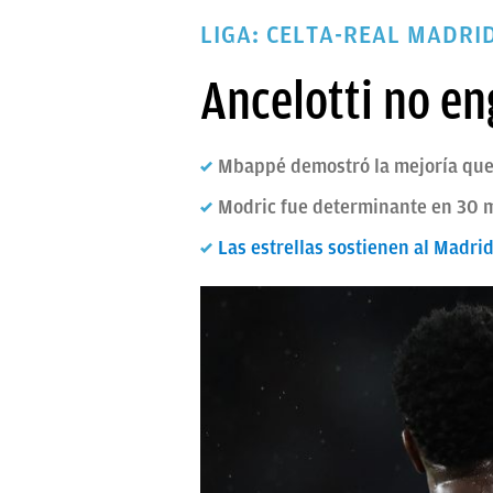
PAPARAZZI
LIGA: CELTA-REAL MADRI
OKDIARIO
Ancelotti no e
Mbappé demostró la mejoría que a
Modric fue determinante en 30 
Las estrellas sostienen al Madri