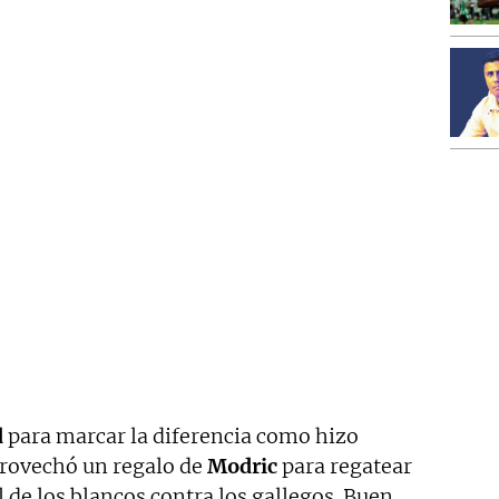
d
para marcar la diferencia como hizo
provechó un regalo de
Modric
para regatear
 de los blancos contra los gallegos. Buen