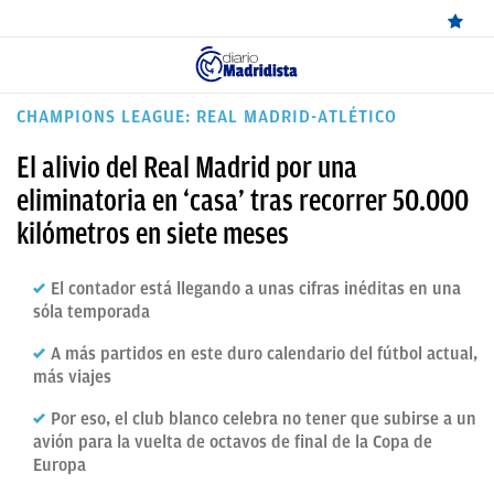
ÚLTIMAS
CHAMPIONS LEAGUE: REAL MADRID-ATLÉTICO
NOTICIAS
El alivio del Real Madrid por una
REAL
eliminatoria en ‘casa’ tras recorrer 50.000
kilómetros en siete meses
MADRID
BALONCESTO
El contador está llegando a unas cifras inéditas en una
sóla temporada
CANTERA
A más partidos en este duro calendario del fútbol actual,
FICHAJES
más viajes
DIRECTO
Por eso, el club blanco celebra no tener que subirse a un
avión para la vuelta de octavos de final de la Copa de
FEMENINO
Europa
PAPARAZZI