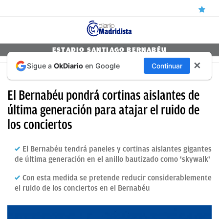
ÚLTIMAS
ESTADIO SANTIAGO BERNABÉU
✕
Sigue a
OkDiario
en Google
Continuar
NOTICIAS
REAL MADRID
REAL
El Bernabéu pondrá cortinas aislantes de
MADRID
última generación para atajar el ruido de
los conciertos
BALONCESTO
CANTERA
El Bernabéu tendrá paneles y cortinas aislantes gigantes
de última generación en el anillo bautizado como 'skywalk'
FICHAJES
DIRECTO
Con esta medida se pretende reducir considerablemente
el ruido de los conciertos en el Bernabéu
FEMENINO
PAPARAZZI