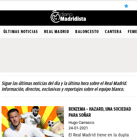
ÚLTIMAS
ÚLTIMAS NOTICIAS
REAL MADRID
BALONCESTO
CANTERA
FEM
NOTICIAS
REAL
MADRID
BALONCESTO
Sigue las últimas noticias del día y la última hora sobre el Real Madrid.
CANTERA
Información, directos, exclusivas y reportajes sobre el equipo blanco.
FICHAJES
BENZEMA – HAZARD, UNA SOCIEDAD
DIRECTO
PARA SOÑAR
FEMENINO
Hugo Carrasco
24-01-2021
PAPARAZZI
El Real Madrid tiene en la dupla