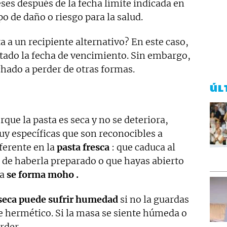
es después de la fecha límite indicada en
o de daño o riesgo para la salud.
ta a un recipiente alternativo? En este caso,
ado la fecha de vencimiento. Sin embargo,
chado a perder de otras formas.
ÚL
rque la pasta es seca y no se deteriora,
uy específicas que son reconocibles a
iferente en la
pasta fresca
: que caduca al
 de haberla preparado o que hayas abierto
ea
se forma moho .
seca puede sufrir humedad
si no la guardas
e hermético. Si la masa se siente húmeda o
rder.