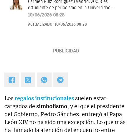
Carmen Ruiz Rodríguez (Madrid, 2005) es
estudiante de periodismo en la Universidad
Complutense de Madrid (UCM) desde el año 2023.
10/06/2026 08:28
Es especialista en periodismo de SEO y en
ACTUALIZADO:
10/06/2026 08:28
información de actualidad. Con experiencia en
comunicación empresarial y radio.
Los
regalos institucionales
suelen estar
cargados de
simbolismo
, y el que el presidente
del Gobierno, Pedro Sánchez, entregó al Papa
León XIV no ha sido una excepción. Lo que más
ha llamado la atención del encuentro entre