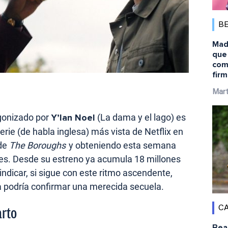
B
Mad
que 
comb
firm
Mart
gonizado por
Y’lan Noel
(La dama y el lago) es
erie (de habla inglesa) más vista de Netflix en
 de
The Boroughs
y obteniendo esta semana
ones. Desde su estreno ya acumula 18 millones
ndicar, si sigue con este ritmo ascendente,
a podría confirmar una merecida secuela.
CA
arto
Bea