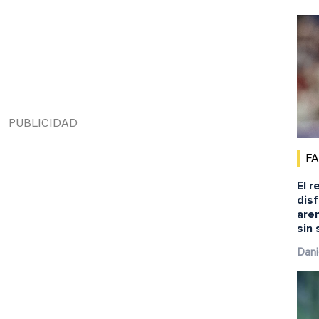
F
El r
disf
aren
sin 
Dani