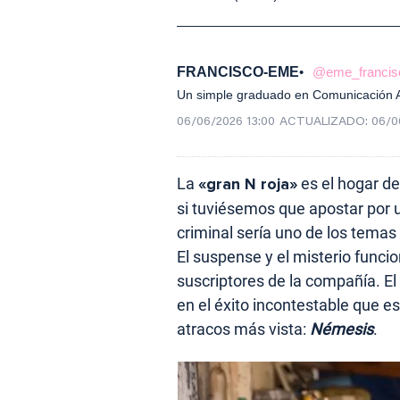
FRANCISCO-EME
@eme_francis
Un simple graduado en Comunicación Au
06/06/2026 13:00
ACTUALIZADO:
06/0
La
«gran N roja»
es el hogar de
si tuviésemos que apostar por una
criminal sería uno de los temas
El suspense y el misterio funcio
suscriptores de la compañía. E
en el éxito incontestable que es
atracos más vista:
Némesis
.