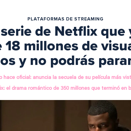
PLATAFORMAS DE STREAMING
serie de Netflix que
 18 millones de visua
los y no podrás parar
lo hace oficial: anuncia la secuela de su película más vi
ix: el drama romántico de 350 millones que terminó en ba