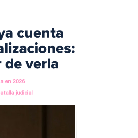
 ya cuenta
lizaciones:
 de verla
sta en 2026
talla judicial