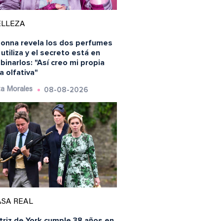
ELLEZA
onna revela los dos perfumes
utiliza y el secreto está en
inarlos: "Así creo mi propia
a olfativa"
08-08-2026
a Morales
SA REAL
triz de York cumple 38 años en