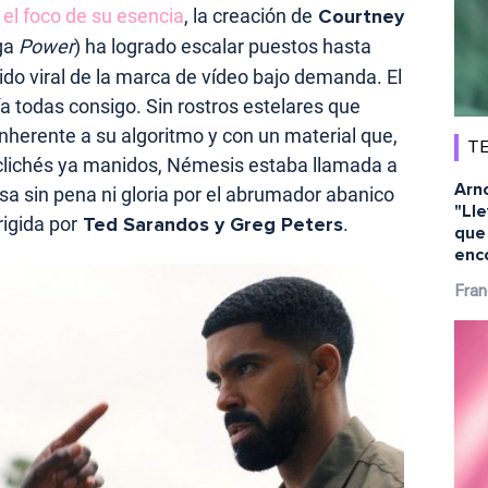
el foco de su esencia
, la creación de
Courtney
ga
Power
) ha logrado escalar puestos hasta
do viral de la marca de vídeo bajo demanda. El
ía todas consigo. Sin rostros estelares que
herente a su algoritmo y con un material que,
TE
r clichés ya manidos, Némesis estaba llamada a
Arn
asa sin pena ni gloria por el abrumador abanico
"Ll
igida por
Ted Sarandos y Greg Peters
.
que 
enc
Fran