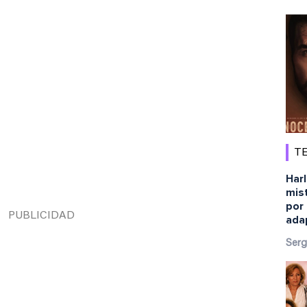
TE
Harl
mist
por 
ada
Serg