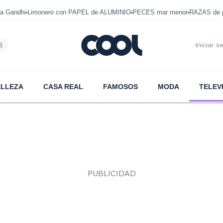
a Gandhi
Limonero con PAPEL de ALUMINIO
PECES mar menor
RAZAS de p
6
Iniciar s
ELLEZA
CASA REAL
FAMOSOS
MODA
TELEV