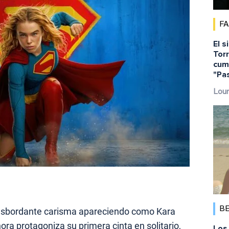
F
El s
Torr
cump
"Pa
Lour
B
sbordante carisma apareciendo como Kara
ora protagoniza su primera cinta en solitario,
Los 