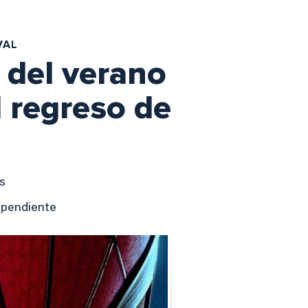
VAL
 del verano
l regreso de
s
ependiente