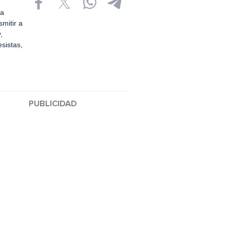
la
smitir a
,
sistas,