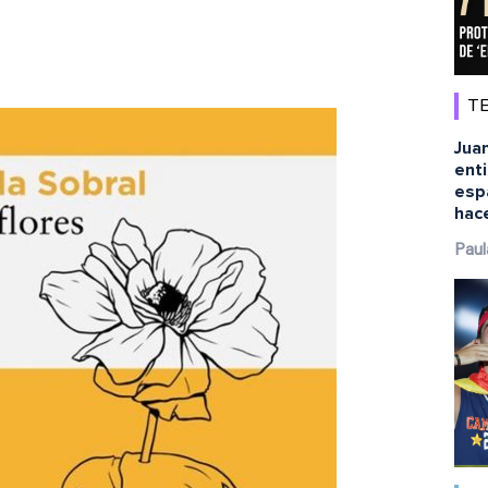
TE
Juan
ent
esp
hace
Paul