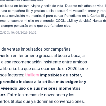
ializada en belleza, viajes y estilo de vida. Durante mis años de vida, 
 una compañera fiel y gracias a ella descubrí mi vocación: crear y tran
 esta convicción me matriculé para cursar Periodismo en la Carlos III y
e, encuentro mi sitio en el mundo: COOL. ¿Mi ley de vida? Nunca de
s siempre pensarás en lo que podría haber sido.
IZADO:
19/05/2026 20:32
tas de ventas impulsados por campañas
vierten en fenómeno gracias al boca a boca, a
 a esa recomendación insistente entre amigos
a librería. Lo que está ocurriendo en 2026 tiene
sos factores:
thrillers
imposibles de soltar,
prendido incluso a la crítica más exigente y
 viviendo uno de sus mejores momentos
ños.
Entre las mesas de novedades y los
iertos títulos que ya dominan conversaciones,