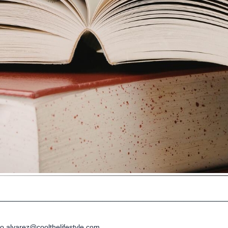
io.alvarez@coolthelifestyle.com