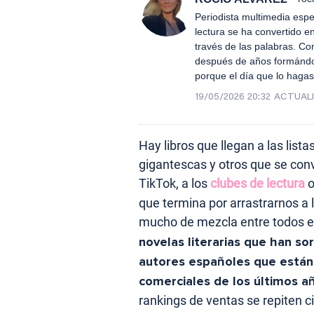
Periodista multimedia espec
lectura se ha convertido en
través de las palabras. Con
después de años formándom
porque el día que lo haga
19/05/2026 20:32
ACTUAL
Hay libros que llegan a las lis
gigantescas y otros que se con
TikTok, a los
clubes de lectura
o
que termina por arrastrarnos a l
mucho de mezcla entre todos e
novelas literarias que han sor
autores españoles que están
comerciales de los últimos a
rankings de ventas se repiten c