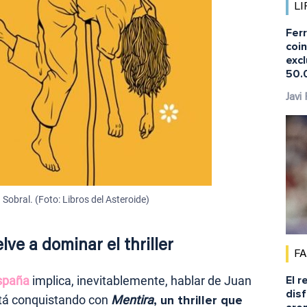
LI
Fer
coi
excl
50.
Javi
 Sobral. (Foto: Libros del Asteroide)
ve a dominar el thriller
F
spaña
implica, inevitablemente, hablar de
Juan
El r
disf
stá conquistando con
Mentira
, un thriller que