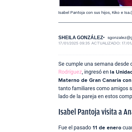
Isabel Pantoja con sus hijos, Kiko e Isa.
SHEILA GONZÁLEZ
sgonzalez@g
17/01/2025 09:35
ACTUALIZADO:
17/01
Se cumple una semana desde 
Rodríguez
, ingresó en
la Unida
Materno de Gran Canaria con
tanto familiares como amigos se
lado de la pareja en estos com
Isabel Pantoja visita a A
Fue el pasado
11 de enero
cua