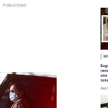
M
Euge
rend
uno
tota
Javi