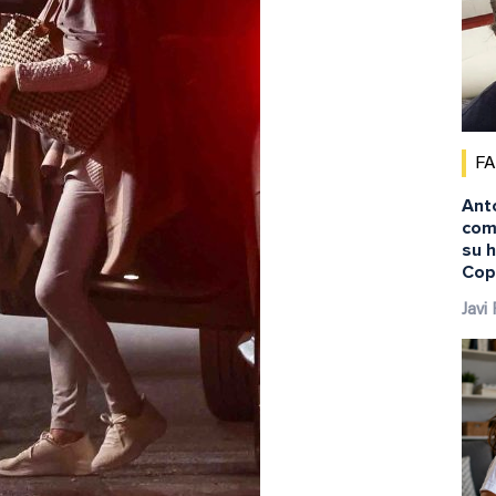
F
Ant
comi
su 
Cop
Javi