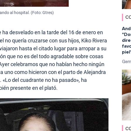
ando al hospital. (Foto: Gtres)
C
And
 ha desvelado en la tarde del 16 de enero en
"Dor
l no quería cruzarse con sus hijos, Kiko Rivera
dir
favo
iajaron hasta el citado lugar para arropar a su
piel
ión que no es del todo agradable sobre cosas
Gem
 Ayer celebramos que no habían hecho ningún
a uno como hicieron con el parto de Alejandra
 «Lo del cuadrante no ha pasado», ha
ién presente en el plató.
C