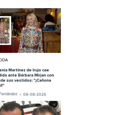
ODA
nia Martínez de Irujo cae
ida ante Bárbara Mirjan con
 de sus vestidos: "¡Cañona
l!"
08-08-2026
 Fernández