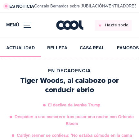
ES NOTICIA
Gonzalo Bernardos sobre JUBILACIÓN
VENTILADORES e
MENÚ
Hazte socio
ACTUALIDAD
BELLEZA
CASA REAL
FAMOSOS
EN DECADENCIA
Tiger Woods, al calabozo por
conducir ebrio
El declive de Ivanka Trump
Despiden a una camarera tras pasar una noche con Orlando
Bloom
Caitlyn Jenner se confiesa: “No estaba cómoda en la cama