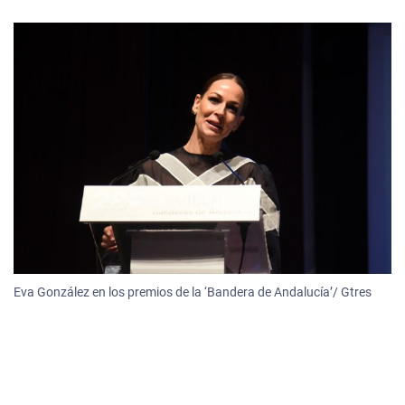
Eva González en los premios de la ‘Bandera de Andalucía’/ Gtres