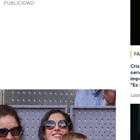
F
Cris
serv
impo
"Es
Lour