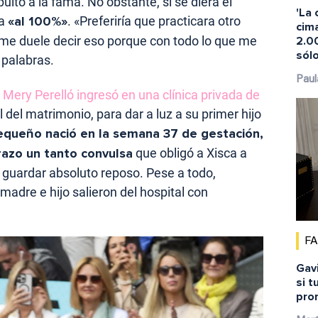
pultó a la fama. No obstante, si se diera el
'La 
ía
«al 100%»
. «Preferiría que practicara otro
cima
o me duele decir eso porque con todo lo que me
2.00
sól
 palabras.
Paul
o
Mery Perelló ingresó en una clínica privada de
tal del matrimonio, para dar a luz a su primer hijo
equeño nació en la semana 37 de gestación,
razo un tanto convulsa
que obligó a Xisca a
guardar absoluto reposo. Pese a todo,
 madre e hijo salieron del hospital con
F
Gavi
si t
pro