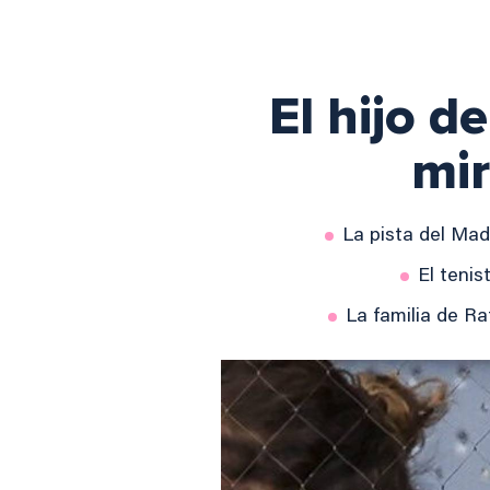
El hijo d
mir
La pista del Mad
El teni
La familia de R