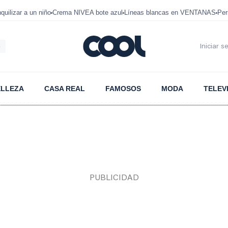
uilizar a un niño
Crema NIVEA bote azul
Líneas blancas en VENTANAS
Per
6
Iniciar s
ELLEZA
CASA REAL
FAMOSOS
MODA
TELEV