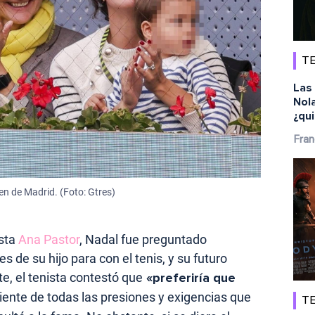
TE
Las 
Nola
¿qu
Fran
pen de Madrid. (Foto: Gtres)
ista
Ana Pastor
, Nadal fue preguntado
 de su hijo para con el tenis, y su futuro
e, el tenista contestó que
«preferiría que
iente de todas las presiones y exigencias que
TE