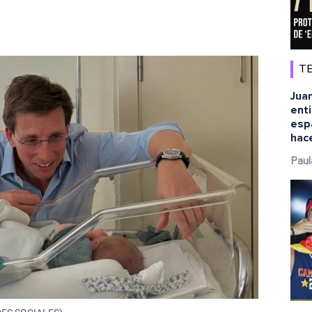
TE
Juan
ent
esp
hace
Paul