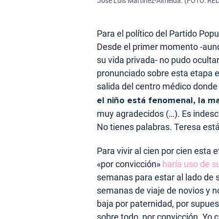
José Luis Martínez-Almeida. (FOTO: R
Para el político del Partido Pop
Desde el primer momento -aunqu
su vida privada- no pudo ocultar
pronunciado sobre esta etapa en
salida del centro médico donde 
el niño está fenomenal, la ma
muy agradecidos (…). Es indescri
No tienes palabras. Teresa está 
Para vivir al cien por cien esta
«por convicción»
haría uso de s
semanas para estar al lado de s
semanas de viaje de novios y n
baja por paternidad, por supuest
sobre todo, por convicción. Yo