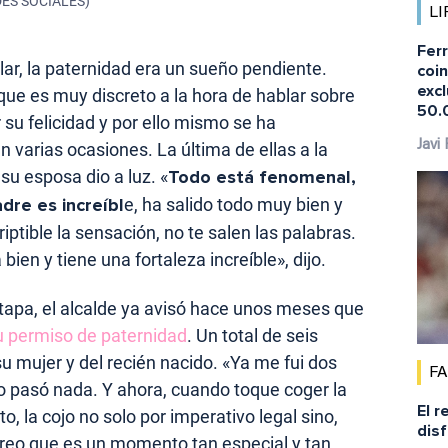
EDES SOCIALES)
LI
Fer
ular, la paternidad era un sueño pendiente.
coi
excl
e es muy discreto a la hora de hablar sobre
50.
 su felicidad y por ello mismo se ha
Javi
 varias ocasiones. La última de ellas a la
su esposa dio a luz. «
Todo está fenomenal,
dre es increíbl
e, ha salido todo muy bien y
ptible la sensación, no te salen las palabras.
bien y tiene una fortaleza increíble», dijo.
 etapa, el alcalde ya avisó hace unos meses que
u permiso de paternidad
. Un total de seis
u mujer y del recién nacido. «Ya me fui dos
F
o pasó nada. Y ahora, cuando toque coger la
El r
o, la cojo no solo por imperativo legal sino,
disf
 creo que es un momento tan especial y tan