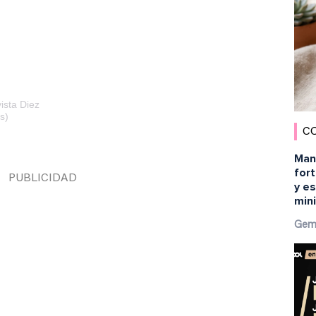
ista Diez
s)
C
Man
fort
y es
min
Gem