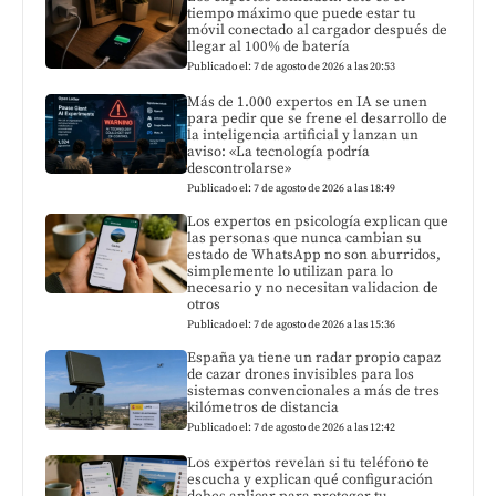
tiempo máximo que puede estar tu
móvil conectado al cargador después de
llegar al 100% de batería
Publicado el: 7 de agosto de 2026 a las 20:53
Más de 1.000 expertos en IA se unen
para pedir que se frene el desarrollo de
la inteligencia artificial y lanzan un
aviso: «La tecnología podría
descontrolarse»
Publicado el: 7 de agosto de 2026 a las 18:49
Los expertos en psicología explican que
las personas que nunca cambian su
estado de WhatsApp no son aburridos,
simplemente lo utilizan para lo
necesario y no necesitan validacion de
otros
Publicado el: 7 de agosto de 2026 a las 15:36
España ya tiene un radar propio capaz
de cazar drones invisibles para los
sistemas convencionales a más de tres
kilómetros de distancia
Publicado el: 7 de agosto de 2026 a las 12:42
Los expertos revelan si tu teléfono te
escucha y explican qué configuración
debes aplicar para proteger tu