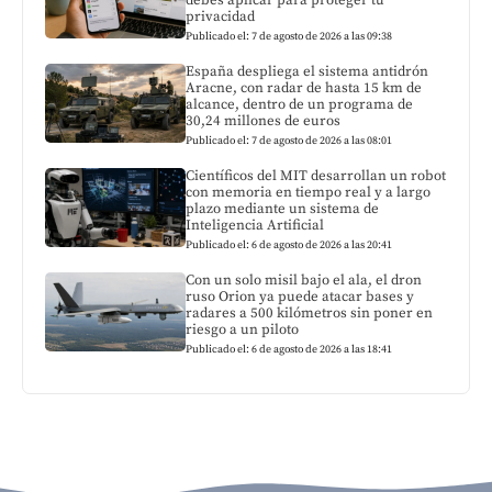
privacidad
Publicado el: 7 de agosto de 2026 a las 09:38
España despliega el sistema antidrón
Aracne, con radar de hasta 15 km de
alcance, dentro de un programa de
30,24 millones de euros
Publicado el: 7 de agosto de 2026 a las 08:01
Científicos del MIT desarrollan un robot
con memoria en tiempo real y a largo
plazo mediante un sistema de
Inteligencia Artificial
Publicado el: 6 de agosto de 2026 a las 20:41
Con un solo misil bajo el ala, el dron
ruso Orion ya puede atacar bases y
radares a 500 kilómetros sin poner en
riesgo a un piloto
Publicado el: 6 de agosto de 2026 a las 18:41