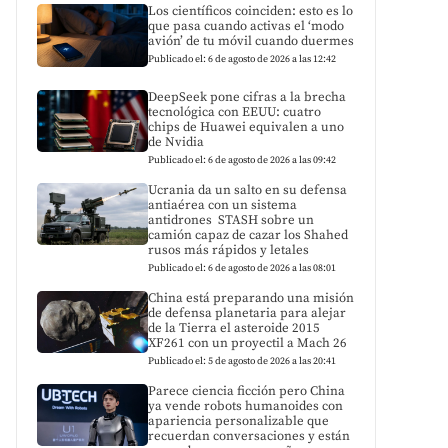
Los científicos coinciden: esto es lo
que pasa cuando activas el ‘modo
avión’ de tu móvil cuando duermes
Publicado el: 6 de agosto de 2026 a las 12:42
DeepSeek pone cifras a la brecha
tecnológica con EEUU: cuatro
chips de Huawei equivalen a uno
de Nvidia
Publicado el: 6 de agosto de 2026 a las 09:42
Ucrania da un salto en su defensa
antiaérea con un sistema
antidrones STASH sobre un
camión capaz de cazar los Shahed
rusos más rápidos y letales
Publicado el: 6 de agosto de 2026 a las 08:01
China está preparando una misión
de defensa planetaria para alejar
de la Tierra el asteroide 2015
XF261 con un proyectil a Mach 26
Publicado el: 5 de agosto de 2026 a las 20:41
Parece ciencia ficción pero China
ya vende robots humanoides con
apariencia personalizable que
recuerdan conversaciones y están