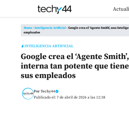
Saltar
Actual
al
contenido
Home
-
Inteligencia Artificial
-
Google crea el ‘Agente Smith’, una Intelige
empleados
INTELIGENCIA ARTIFICIAL
Google crea el ‘Agente Smith’,
interna tan potente que tiene
sus empleados
Por
Techy44
Publicado el: 7 de abril de 2026 a las 12:38