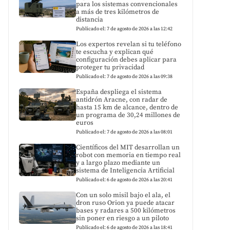
para los sistemas convencionales
a más de tres kilómetros de
distancia
Publicado el: 7 de agosto de 2026 a las 12:42
Los expertos revelan si tu teléfono
te escucha y explican qué
configuración debes aplicar para
proteger tu privacidad
Publicado el: 7 de agosto de 2026 a las 09:38
España despliega el sistema
antidrón Aracne, con radar de
hasta 15 km de alcance, dentro de
un programa de 30,24 millones de
euros
Publicado el: 7 de agosto de 2026 a las 08:01
Científicos del MIT desarrollan un
robot con memoria en tiempo real
y a largo plazo mediante un
sistema de Inteligencia Artificial
Publicado el: 6 de agosto de 2026 a las 20:41
Con un solo misil bajo el ala, el
dron ruso Orion ya puede atacar
bases y radares a 500 kilómetros
sin poner en riesgo a un piloto
Publicado el: 6 de agosto de 2026 a las 18:41