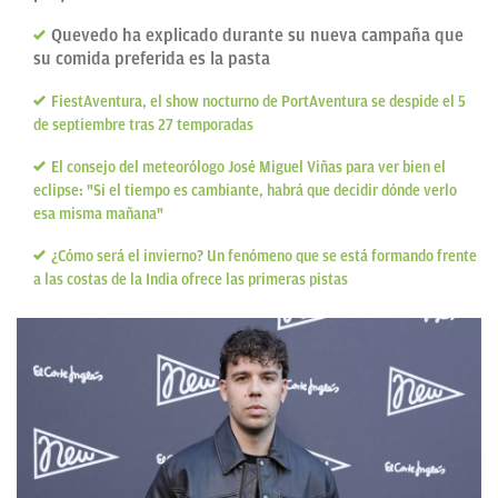
Quevedo ha explicado durante su nueva campaña que
su comida preferida es la pasta
FiestAventura, el show nocturno de PortAventura se despide el 5
de septiembre tras 27 temporadas
El consejo del meteorólogo José Miguel Viñas para ver bien el
eclipse: "Si el tiempo es cambiante, habrá que decidir dónde verlo
esa misma mañana"
¿Cómo será el invierno? Un fenómeno que se está formando frente
a las costas de la India ofrece las primeras pistas