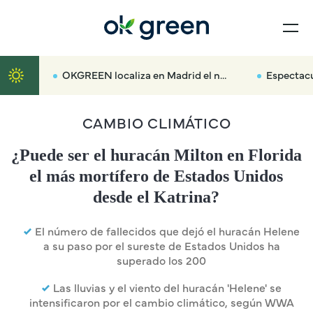
OKGREEN localiza en Madrid el nuevo radar que multará hasta con 3.000 euros a los coches más contaminantes
Espectacular traslado por car
CAMBIO CLIMÁTICO
¿Puede ser el huracán Milton en Florida
el más mortífero de Estados Unidos
desde el Katrina?
El número de fallecidos que dejó el huracán Helene
a su paso por el sureste de Estados Unidos ha
superado los 200
Las lluvias y el viento del huracán 'Helene' se
intensificaron por el cambio climático, según WWA