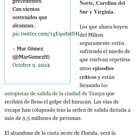
precedentes.
Norte, Carolina del
Con vientos
Sur y Virginia
.
sostenidos que
alcanzan…
Los que ahora huyen
pic.twitter.com/1gEqsd9tDH
del Milton
seguramente estén
— Mar Gómez
sufriendo el miedo de
(@MarGomezH)
que vuelvan repetirse
October 9, 2024
episodios
otros
críticos
y están
llenando
las
autopistas de salida de la ciudad de Tampa
que
recibirá de lleno el golpe del huracán. Las vías de
escape han colapsado tras la orden de salida dictada a
más de 5,5 millones de personas.
El abandono de la costa oeste de Florida, será la