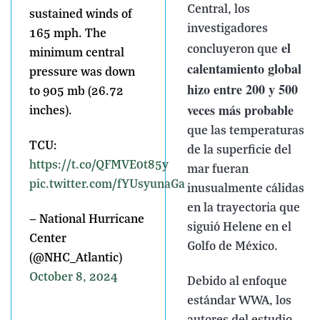
Central, los
sustained winds of
investigadores
165 mph. The
el
concluyeron que
minimum central
calentamiento global
pressure was down
hizo entre 200 y 500
to 905 mb (26.72
veces más probable
inches).
que las temperaturas
TCU:
de la superficie del
https://t.co/QFMVE0t85y
mar fueran
pic.twitter.com/fYUsyunaGa
inusualmente cálidas
en la trayectoria que
— National Hurricane
siguió Helene en el
Center
Golfo de México.
(@NHC_Atlantic)
October 8, 2024
Debido al enfoque
estándar WWA, los