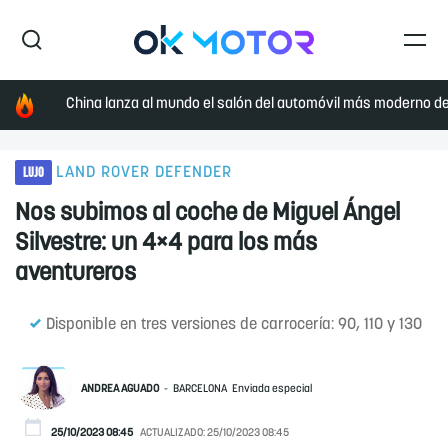
China lanza al mundo el salón del automóvil más moderno de 
LUJO
LAND ROVER DEFENDER
Nos subimos al coche de Miguel Ángel
Silvestre: un 4×4 para los más
aventureros
Disponible en tres versiones de carrocería: 90, 110 y 130
ANDREA AGUADO
BARCELONA
Enviada especial
25/10/2023 08:45
ACTUALIZADO:
25/10/2023 08:45