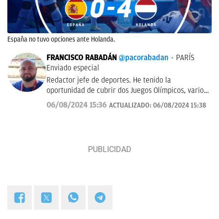
España no tuvo opciones ante Holanda.
FRANCISCO RABADÁN
@pacorabadan
PARÍS
Enviado especial
Redactor jefe de deportes. He tenido la
oportunidad de cubrir dos Juegos Olímpicos, varios
Mundiales de distintas disciplinas y algún que otro
06/08/2024 15:36
ACTUALIZADO:
06/08/2024 15:38
All-Star de la NBA con los Gasol. De Córdoba y sin
acento.