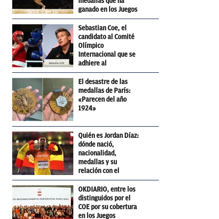
medallas que ha
ganado en los Juegos
Olímpicos
Sebastian Coe, el
candidato al Comité
Olímpico
Internacional que se
adhiere al
pensamiento de
Trump
El desastre de las
medallas de París:
«Parecen del año
1924»
Quién es Jordan Díaz:
dónde nació,
nacionalidad,
medallas y su
relación con el
Barcelona
OKDIARIO, entre los
distinguidos por el
COE por su cobertura
en los Juegos