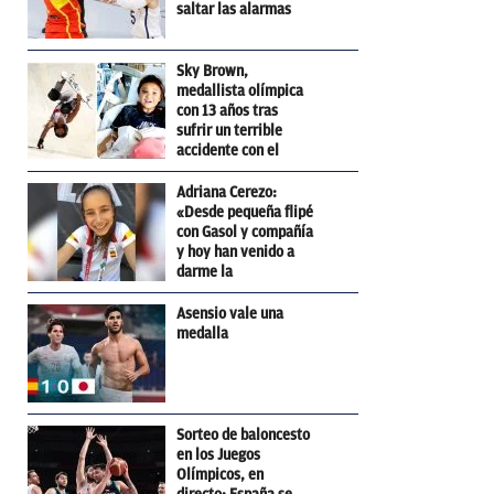
saltar las alarmas
Sky Brown,
medallista olímpica
con 13 años tras
sufrir un terrible
accidente con el
skateboard
Adriana Cerezo:
«Desde pequeña flipé
con Gasol y compañía
y hoy han venido a
darme la
enhorabuena»
Asensio vale una
medalla
Sorteo de baloncesto
en los Juegos
Olímpicos, en