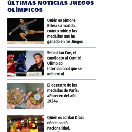
ÚLTIMAS NOTICIAS JUEGOS
OLÍMPICOS
Quién es Simone
Biles: su marido,
cuánto mide y las
medallas que ha
ganado en los Juegos
Olímpicos
Sebastian Coe, el
candidato al Comité
Olímpico
Internacional que se
adhiere al
pensamiento de
Trump
El desastre de las
medallas de París:
«Parecen del año
1924»
Quién es Jordan Díaz:
dónde nació,
nacionalidad,