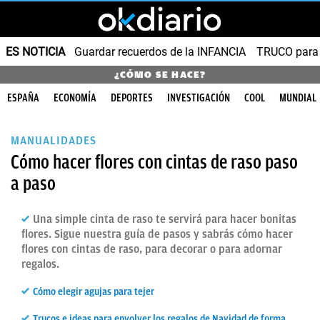
ES NOTICIA
Guardar recuerdos de la INFANCIA
TRUCO para
¿CÓMO SE HACE?
ESPAÑA
ECONOMÍA
DEPORTES
INVESTIGACIÓN
COOL
MUNDIAL
MANUALIDADES
Cómo hacer flores con cintas de raso paso
a paso
Una simple cinta de raso te servirá para hacer bonitas
flores. Sigue nuestra guía de pasos y sabrás cómo hacer
flores con cintas de raso, para decorar o para adornar
regalos.
Cómo elegir agujas para tejer
Trucos e ideas para envolver los regalos de Navidad de forma