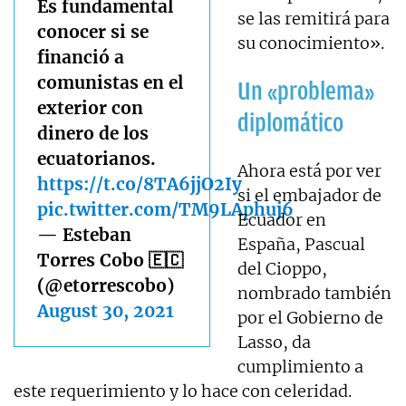
Es fundamental
se las remitirá para
conocer si se
su conocimiento».
financió a
comunistas en el
Un «problema»
exterior con
diplomático
dinero de los
ecuatorianos.
Ahora está por ver
https://t.co/8TA6jjO2Iy
si el embajador de
pic.twitter.com/TM9LAphuj6
Ecuador en
— Esteban
España, Pascual
Torres Cobo 🇪🇨
del Cioppo,
(@etorrescobo)
nombrado también
August 30, 2021
por el Gobierno de
Lasso, da
cumplimiento a
este requerimiento y lo hace con celeridad.